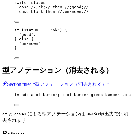
switch
status
case
//;ok;//
then
//;good;//
case
blank
then
//;unknown;//
if
 (
status
===
"
ok
"
) {
"
good
"
;
} 
else
 {
"
unknown
"
;
}
型アノテーション（消去される）
Section titled “型アノテーション（消去される）”
fn
add
a
of
Number
; 
b
of
Number
gives
Number
to
a
と
による型アノテーションはJavaScript出力では消
of
gives
去されます。
Return