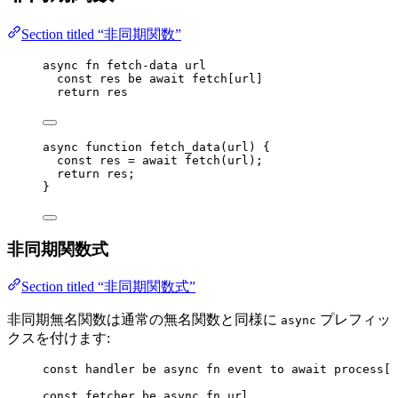
Section titled “非同期関数”
async
fn
fetch-data
url
const
res
be
await
fetch
[
url
]
return
res
async
function
fetch_data
(
url
)
 {
const 
res
 = await 
fetch
(
url
);
return
res
;
}
非同期関数式
Section titled “非同期関数式”
非同期無名関数は通常の無名関数と同様に
プレフィッ
async
クスを付けます:
const
handler
be
async
fn
event
to
await
process
[
e
const
fetcher
be
async
fn
url