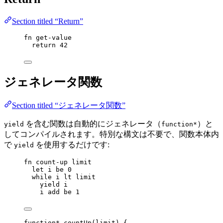
Section titled “Return”
fn
get-value
return
42
ジェネレータ関数
Section titled “ジェネレータ関数”
を含む関数は自動的にジェネレータ（
）と
yield
function*
してコンパイルされます。特別な構文は不要で、関数本体内
で
を使用するだけです:
yield
fn
count-up
limit
let
i
be
0
while
i
lt
limit
yield
i
i
add
be
1
function*
countUp
(
limit
)
 {