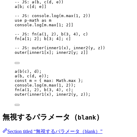
-- JS: a(b, c(d, e))
a
[
b
; 
c
[
d
; 
e
]]
-- JS: console.log(m.max(1, 2))
use
p-math
as
m
console
.
log
[
m
.
max
[
1
; 
2
]]
-- JS: fn(a(1, 2), b(3, 4), c)
fn
[
a
[
1
; 
2
]; 
b
[
3
; 
4
]; 
c
]
-- JS: outer(inner1(x), inner2(y, z))
outer
[
inner1
[
x
]; 
inner2
[
y
; 
z
]]
a
(
b
(
c
), 
d
);
a
(
b
, 
c
(
d
, 
e
));
const 
m
 = { max: 
Math
.
max
 }
;
console
.
log
(
m
.
max
(
1
, 
2
));
fn
(
a
(
1
, 
2
), 
b
(
3
, 
4
), 
c
);
outer
(
inner1
(
x
), 
inner2
(
y
, 
z
));
無視するパラメータ（
）
blank
Section titled “無視するパラメータ（blank）”