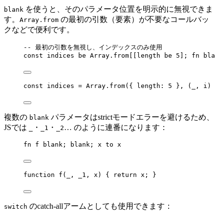
を使うと、そのパラメータ位置を明示的に無視できま
blank
す。
の最初の引数（要素）が不要なコールバッ
Array.from
クなどで便利です。
-- 最初の引数を無視し、インデックスのみ使用
const
indices
be
Array
.from
[[
length
be
5
]; 
fn
blan
const 
indices
 = 
Array
.
from
(
{ length: 
5
 }, 
(
_
, 
i
)
 =
複数の
パラメータはstrictモードエラーを避けるため、
blank
JSでは
・
・
… のように連番になります：
_
_1
_2
fn
f
blank
; 
blank
; 
x
to
x
function
f
(
_
, 
_1
, 
x
)
 { 
return
x
; }
のcatch-allアームとしても使用できます：
switch