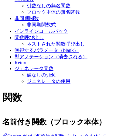
引数なしの無名関数
ブロック本体の無名関数
非同期関数
非同期関数式
インラインコールバック
関数呼び出し
ネストされた関数呼び出し
無視するパラメータ（blank）
型アノテーション（消去される）
Return
ジェネレータ関数
値なしのyield
ジェネレータの使用
関数
名前付き関数（ブロック本体）