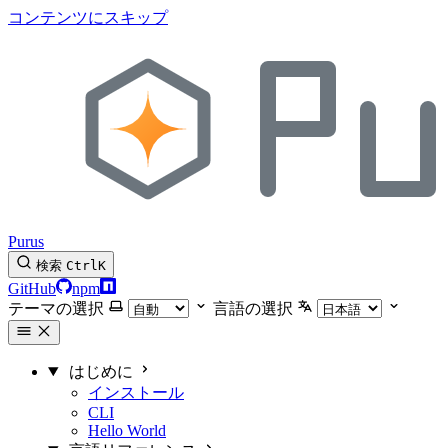
コンテンツにスキップ
Purus
検索
Ctrl
K
GitHub
npm
テーマの選択
言語の選択
はじめに
インストール
CLI
Hello World